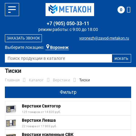
0
+7 (905) 050-33-11
режим работы: с 9:00 до 18:00
voronezh@zavod-metakon.ru
ЗАКАЗАТЬ ЗВОНОК
Выберите локацию:
Воронеж
Тиски
Главная
Каталог
Верстаки
Тиски
Фильтр
Верстаки Святогор
125 товаров от 14 820 руб.
Верстаки Левша
22 товара от 17 803 руб.
Верстаки усиленные СВК