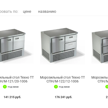
ровать по:
цене
названию
льный стол Техно ТТ
Морозильный стол Техно ТТ
Морозильн
Н/М-121/20-1006
СПН/М-122/12-1006
СПН/М
под заказ
под заказ
141 215 руб.
176 241 руб.
2