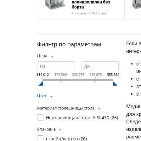
полипропилен без
борта
4 товара от 260 173 руб.
Фильтр по параметрам
Если 
интер
Цена
с
и
114 012
173 900
233 787
293 675
353 562
с
с
с
Цвет
Медиц
Материал столешницы стола
для х
Нержавеющая сталь AISI 430 (
26
)
Обеде
издел
Упаковка
разме
стрейч/картон (
26
)