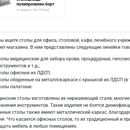
полипропилен борт
4 товара от 262 789 руб.
вы ищете столы для офиса, столовой, кафе, лечебного учре
нет-магазина. В нем представлены следующие линейки тов
толы медицинские для забора крови, процедурные, гипсов
нструментов и т.д.;
толы офисные из ЛДСП;
толы обеденные на металлокаркасе с крышкой из ЛДСП (в 
толы палатные.
инские столы изготовлены их нержавеющей стали, многи
ранения инструментов. Такие изделия не боятся дезинфекц
нные столы также имеют металлический каркас, благодар
ия. Что касается офисных столов, то их традиционный и п
щать мебель в любых помещениях.