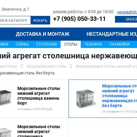
л. Землячки, д.1
режим работы: с 9:00 до 18:00
voronezh@
+7 (905) 050-33-11
ЗАКАЗ
ДОСТАВКА И МОНТАЖ
НЕСТАНДАРТНЫЕ ИЗ
ЩИКИ
СЕЙФЫ
СТЕЛЛАЖИ
СТОЛЫ
ТЕЛЕЖКИ
СКАМЕЙКИ
й агрегат столешница нержавеюща
ые столы
Морозильные столы
Морозильные столы нижний аг
ржавеющая сталь без борта
Морозильные с
Морозильные столы
нижний агрегат
нижний агрегат
столешница
столешница камень
нержавеющая с
борт
без борта
4 товара от 237 052 руб.
26 товаров от 114 012 
Морозильные столы
нижний агрегат
столешница