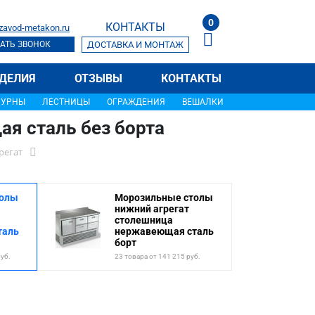
0
КОНТАКТЫ
zavod-metakon.ru
АТЬ ЗВОНОК
ДОСТАВКА И МОНТАЖ
ДЕЛИЯ
ОТЗЫВЫ
КОНТАКТЫ
УРНЫ
ЛЕСТНИЦЫ
ОГРАЖДЕНИЯ
ВЕШАЛКИ
я сталь без борта
регат
толы
Морозильные столы
нижний агрегат
столешница
таль
нержавеющая сталь
борт
руб.
23 товара от 141 215 руб.