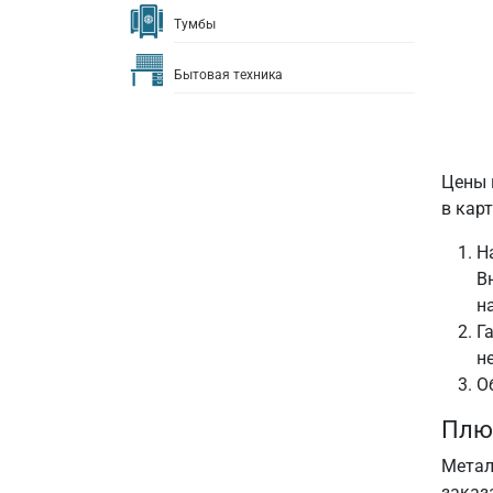
Тумбы
Бытовая техника
Цены 
в кар
Н
В
н
Г
н
О
Плюс
Метал
заказ