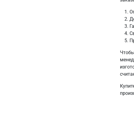
О
Д
Г
С
П
Чтобы
менед
изгот
счита
Купит
произ