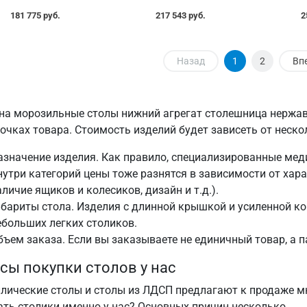
181 775 руб.
217 543 руб.
2
Назад
1
2
Вп
на морозильные столы нижний агрегат столешница нержа
точках товара. Стоимость изделий будет зависеть от неско
азначение изделия. Как правило, специализированные мед
нутри категорий цены тоже разнятся в зависимости от хара
аличие ящиков и колесиков, дизайн и т.д.).
абариты стола. Изделия с длинной крышкой и усиленной к
ебольших легких столиков.
бъем заказа. Если вы заказываете не единичный товар, а 
ы покупки столов у нас
лические столы и столы из ЛДСП предлагают к продаже мн
ать столики именно у нас? Основных причин несколько.