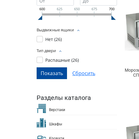
600
625
650
675
700
Выдвижные ящики
Нет (
26
)
Тип двери
Распашные (
26
)
Морози
СП
Разделы каталога
Верстаки
Шкафы
Кровати