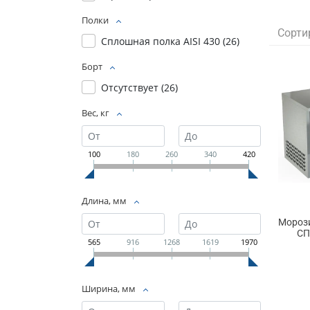
Полки
Сорти
Сплошная полка AISI 430 (
26
)
Борт
Отсутствует (
26
)
Вес, кг
100
180
260
340
420
Длина, мм
Морози
СП
565
916
1268
1619
1970
Ширина, мм