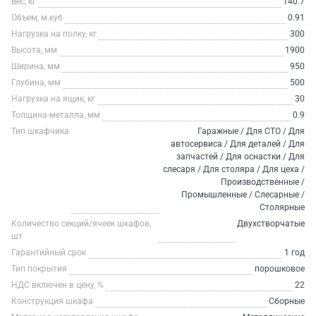
Вес, кг
140.7
Объем, м.куб
0.91
Нагрузка на полку, кг
300
Высота, мм
1900
Ширина, мм
950
Глубина, мм
500
Нагрузка на ящик, кг
30
Толщина-металла, мм
0.9
Тип шкафчика
Гаражные / Для СТО / Для
автосервиса / Для деталей / Для
запчастей / Для оснастки / Для
слесаря / Для столяра / Для цеха /
Производственные /
Промышленные / Слесарные /
Столярные
Количество секций/ячеек шкафов,
Двухстворчатые
шт
Гарантийный срок
1 год
Тип покрытия
порошковое
НДС включен в цену, %
22
Конструкция шкафа
Сборные