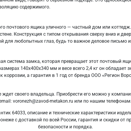
изоляцию содержимого.
го почтового ящика уличного — частный дом или коттедж.
 стене. Конструкция с типом открывания сверху вниз и две
ной для любопытных глаз, будь то важное деловое письмо 
я система замка, которая превращает этот почтовый ящи
азмерах 140x400x340 мм и весе всего 2,4 кг он обладает
к коррозии, а гарантия в 1 год от бренда ООО «Регион Во
е ждет своего владельца. Приобрести его можно у компан
email: voronezh@zavod-metakon.ru или по нашим телефонам
тик 64033, описание и технические характеристики издел
неже с доставкой по всей России, гарантия и скидки от п
безопасности и порядка.