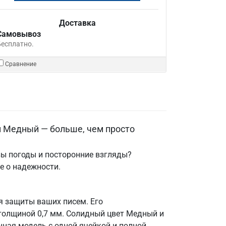
Доставка
Самовывоз
Бесплатно.
Сравнение
м Медный — больше, чем просто
зы погоды и посторонние взгляды?
е о надежности.
я защиты ваших писем. Его
толщиной 0,7 мм. Солидный цвет Медный и
нная модель с одной ячейкой и полной