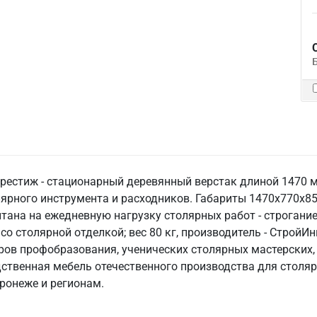
Престиж - стационарный деревянный верстак длиной 1470 
рного инструмента и расходников. Габариты 1470х770х85
тана на ежедневную нагрузку столярных работ - строгание,
о столярной отделкой; вес 80 кг, производитель - СтройИнв
ров профобразования, ученических столярных мастерских,
дственная мебель отечественного производства для столяр
ронеже и регионам.