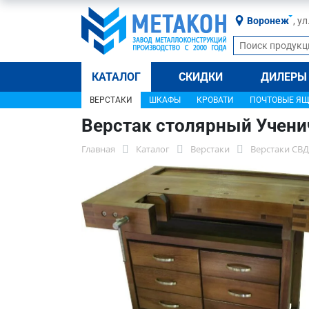
Воронеж
, у
КАТАЛОГ
СКИДКИ
ДИЛЕРЫ
ВЕРСТАКИ
ШКАФЫ
КРОВАТИ
ПОЧТОВЫЕ Я
Верстак столярный Учени
Главная
Каталог
Верстаки
Верстаки СВД