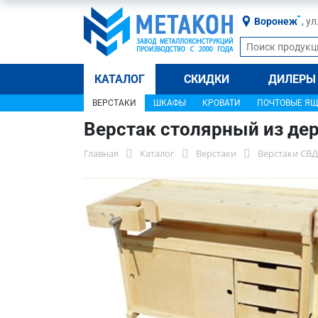
Воронеж
, у
КАТАЛОГ
СКИДКИ
ДИЛЕРЫ
ВЕРСТАКИ
ШКАФЫ
КРОВАТИ
ПОЧТОВЫЕ Я
Верстак столярный из дер
Главная
Каталог
Верстаки
Верстаки СВД