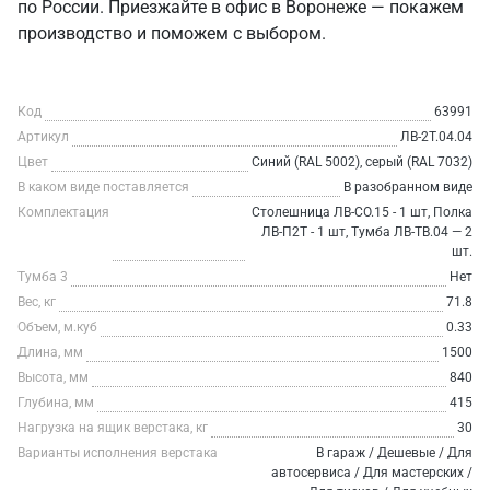
по России. Приезжайте в офис в Воронеже — покажем
производство и поможем с выбором.
Код
63991
Артикул
ЛВ-2Т.04.04
Цвет
Синий (RAL 5002), серый (RAL 7032)
В каком виде поставляется
В разобранном виде
Комплектация
Столешница ЛВ-СО.15 - 1 шт, Полка
ЛВ-П2Т - 1 шт, Тумба ЛВ-ТВ.04 — 2
шт.
Тумба 3
Нет
Вес, кг
71.8
Объем, м.куб
0.33
Длина, мм
1500
Высота, мм
840
Глубина, мм
415
Нагрузка на ящик верстака, кг
30
Варианты исполнения верстака
В гараж / Дешевые / Для
автосервиса / Для мастерских /