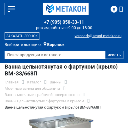
0
+7 (905) 050-33-11
режим работы: с 9:00 до 18:00
voronezh@zavod-metakon.ru
ЗАКАЗАТЬ ЗВОНОК
Выберите локацию:
Воронеж
Ванна цельнотянутая с фартуком (крыло)
ВМ-33/668П
Главная
Каталог
Ванны
Моечные ванны для общепита
Ванны моечные с рабочей поверхностью
Ванны цельнотянутые с фартуком и крылом
Ванна цельнотянутая с фартуком (крыло) ВМ-33/668П