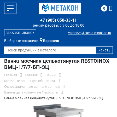
0
+7 (905) 050-33-11
режим работы: с 9:00 до 18:00
voronezh@zavod-metakon.ru
ЗАКАЗАТЬ ЗВОНОК
Выберите локацию:
Воронеж
Ванна моечная цельнотянутая RESTOINOX
ВМЦ-1/7/7-БП-ЭЦ
Главная
Каталог
Ванны
Моечные ванны для общепита
Односекционные ванны моечные
Ванны цельнотянутые 1 ёмкость
Ванна моечная цельнотянутая RESTOINOX ВМЦ-1/7/7-БП-ЭЦ