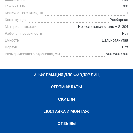
Глубина, мм
700
Количество секций, шт
1
Конструкция
Разборная
Материал емкости
Нержавеющая сталь AISI 304
Рабочая поверхность
Нет
Емкость
Цельнотянутая
Фартук
Нет
Размер моечного отделения, мм
500х500х300
ИНФОРМАЦИЯ ДЛЯ ФИЗ/ЮР.ЛИЦ
СЕРТИФИКАТЫ
СКИДКИ
ДОСТАВКА И МОНТАЖ
ОТЗЫВЫ