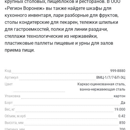
крупных столовых, пищеблоков и ресторанов. В ООО
«Регион Воронеж» вы также найдете шкафы для
кухонного инвентаря, лари разборные для фруктов,
столы кондитерские для пекарен, тележки шпильки
для гастроемкостей, полки для линии раздачи,
стеллажи технологические из нержавейки,
пластиковые паллеты пищевые и урны для залов
приема пищи.
Код
999-8880
Артикул
ВМЦ-1/7/7-БП-ЭЦ
Цвет
Каркас-оцинкованная сталь,
ванна-нержавеющая сталь
Упаковка
картон
Борт
Да
Вес, кг
19.000
Объем, м.куб
0.42
Высота, мм
850
Ширина, мм
700