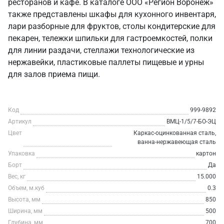
ресторанов и кафе. В каталоге ООО «Регион Воронеж»
также представлены шкафы для кухонного инвентаря,
лари разборные для фруктов, столы кондитерские для
пекарен, тележки шпильки для гастроемкостей, полки
для линии раздачи, стеллажи технологические из
нержавейки, пластиковые паллеты пищевые и урны
для залов приема пищи.
Код
999-9892
Артикул
ВМЦ-1/5/7-БО-ЭЦ
Цвет
Каркас-оцинкованная сталь,
ванна-нержавеющая сталь
Упаковка
картон
Борт
Да
Вес, кг
15.000
Объем, м.куб
0.3
Высота, мм
850
Ширина, мм
500
Глубина, мм
700