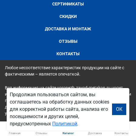
СЕРТИФИКАТЫ
СКИДКИ
ДОСТАВКА И МОНТАЖ
ОТЗЫВЫ
КОНТАКТЫ
Любое несоответствие характеристик продукции на сайте с
фактическими – является опечаткой.
Вся информация на сайте voronezh.zavod-metakon.ru носит
исключительно ознакомительный и справочный характер и ни
Продолжая пользоваться сайтом, вы
при каких условиях не является публичной офертой. Всю
соглашаетесь на обработку данных cookies
дополнительную информацию можно узнать по телефонам
для корректной работы сайта, анализа его
ОК
указанным на сайте.
посещаемости и других целей,
предусмотренных
Политикой
.
Главная
Отзывы
Каталог
Доставка
Контакты