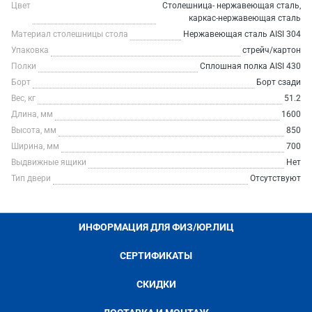
Цвет
Столешница- нержавеющая сталь,
каркас-нержавеющая сталь
Материал столешницы стола
Нержавеющая сталь AISI 304
Упаковка
стрейч/картон
Полки
Сплошная полка AISI 430
Борт
Борт сзади
Вес, кг
51.2
Длина, мм
1600
Высота, мм
850
Ширина, мм
700
Выдвижные ящики
Нет
Тип двери
Отсутствуют
ИНФОРМАЦИЯ ДЛЯ ФИЗ/ЮР.ЛИЦ
СЕРТИФИКАТЫ
СКИДКИ