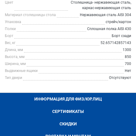
Цвет
Столешница- нержавеющая сталь,
каркас-нержавеющая сталь
Материал столешницы стола
Нержавеющая сталь AISI 304
Упаковка
стрейч/картон
Полки
Сплошная полка AISI 430
Борт
Борт сзади
Вес, кг
52.657142857143
Длина, мм
1300
Высота, мм
850
Ширина, мм
700
Выдвижные ящики
Нет
Тип двери
Отсутствуют
ИНФОРМАЦИЯ ДЛЯ ФИЗ/ЮР.ЛИЦ
СЕРТИФИКАТЫ
СКИДКИ