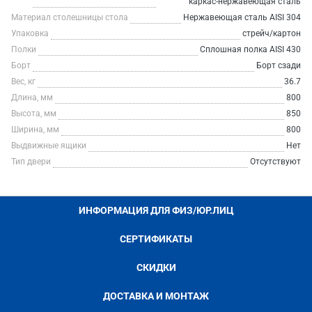
каркас-нержавеющая сталь
Материал столешницы стола
Нержавеющая сталь AISI 304
Упаковка
стрейч/картон
Полки
Сплошная полка AISI 430
Борт
Борт сзади
Вес, кг
36.7
Длина, мм
800
Высота, мм
850
Ширина, мм
800
Выдвижные ящики
Нет
Тип двери
Отсутствуют
ИНФОРМАЦИЯ ДЛЯ ФИЗ/ЮР.ЛИЦ
СЕРТИФИКАТЫ
СКИДКИ
ДОСТАВКА И МОНТАЖ