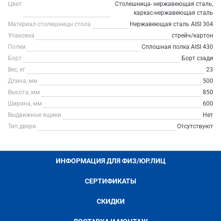
Цвет
Столешница- нержавеющая сталь,
каркас-нержавеющая сталь
Материал столешницы стола
Нержавеющая сталь AISI 304
Упаковка
стрейч/картон
Полки
Сплошная полка AISI 430
Борт
Борт сзади
Вес, кг
23
Длина, мм
500
Высота, мм
850
Ширина, мм
600
Выдвижные ящики
Нет
Тип двери
Отсутствуют
ИНФОРМАЦИЯ ДЛЯ ФИЗ/ЮР.ЛИЦ
СЕРТИФИКАТЫ
СКИДКИ