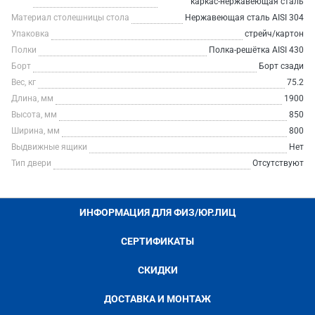
каркас-нержавеющая сталь
Материал столешницы стола
Нержавеющая сталь AISI 304
Упаковка
стрейч/картон
Полки
Полка-решётка AISI 430
Борт
Борт сзади
Вес, кг
75.2
Длина, мм
1900
Высота, мм
850
Ширина, мм
800
Выдвижные ящики
Нет
Тип двери
Отсутствуют
ИНФОРМАЦИЯ ДЛЯ ФИЗ/ЮР.ЛИЦ
СЕРТИФИКАТЫ
СКИДКИ
ДОСТАВКА И МОНТАЖ