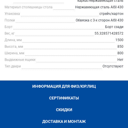
каркас-нержавеющая сталь
Материал столешницы стола
Нержавеющая сталь AISI 430
Упаковка
стрейч/картон
Полки
Обвязка с 3-х сторон AISI 430
Борт
Борт сзади
Вес, кг
55.328571428572
Длина, мм
1500
Высота, мм
850
Ширина, мм
800
Выдвижные ящики
Нет
Тип двери
Отсутствуют
ИНФОРМАЦИЯ ДЛЯ ФИЗ/ЮР.ЛИЦ
СЕРТИФИКАТЫ
СКИДКИ
ДОСТАВКА И МОНТАЖ