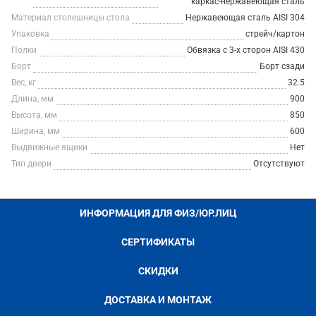
каркас-нержавеющая сталь
Материал столешницы стола
Нержавеющая сталь AISI 304
Упаковка
стрейч/картон
Полки
Обвязка с 3-х сторон AISI 430
Борт
Борт сзади
Вес, кг
32.5
Длина, мм
900
Высота, мм
850
Ширина, мм
600
Выдвижные ящики
Нет
Тип двери
Отсутствуют
ИНФОРМАЦИЯ ДЛЯ ФИЗ/ЮР.ЛИЦ
СЕРТИФИКАТЫ
СКИДКИ
ДОСТАВКА И МОНТАЖ