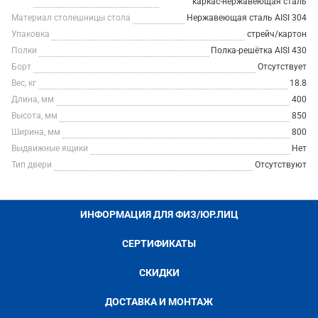
каркас-нержавеющая сталь
Материал столешницы стола
Нержавеющая сталь AISI 304
Упаковка
стрейч/картон
Полки
Полка-решётка AISI 430
Борт
Отсутствует
Вес, кг
18.8
Длина, мм
400
Высота, мм
850
Ширина, мм
800
Выдвижные ящики
Нет
Тип двери
Отсутствуют
ИНФОРМАЦИЯ ДЛЯ ФИЗ/ЮР.ЛИЦ
СЕРТИФИКАТЫ
СКИДКИ
ДОСТАВКА И МОНТАЖ