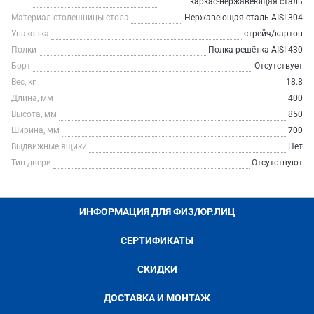
каркас-нержавеющая сталь
Материал столешницы стола
Нержавеющая сталь AISI 304
Упаковка
стрейч/картон
Полки
Полка-решётка AISI 430
Борт
Отсутствует
Вес, кг
18.8
Длина, мм
400
Высота, мм
850
Ширина, мм
700
Выдвижные ящики
Нет
Тип двери
Отсутствуют
ИНФОРМАЦИЯ ДЛЯ ФИЗ/ЮР.ЛИЦ
СЕРТИФИКАТЫ
СКИДКИ
ДОСТАВКА И МОНТАЖ