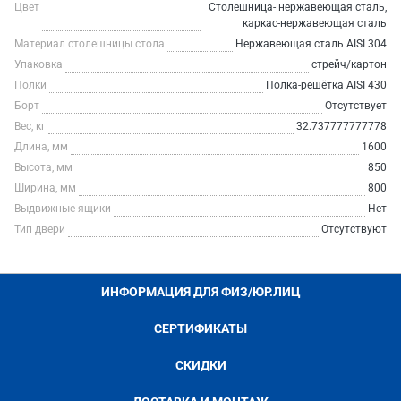
Цвет
Столешница- нержавеющая сталь,
каркас-нержавеющая сталь
Материал столешницы стола
Нержавеющая сталь AISI 304
Упаковка
стрейч/картон
Полки
Полка-решётка AISI 430
Борт
Отсутствует
Вес, кг
32.737777777778
Длина, мм
1600
Высота, мм
850
Ширина, мм
800
Выдвижные ящики
Нет
Тип двери
Отсутствуют
ИНФОРМАЦИЯ ДЛЯ ФИЗ/ЮР.ЛИЦ
СЕРТИФИКАТЫ
СКИДКИ