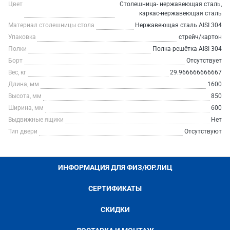
Цвет
Столешница- нержавеющая сталь,
каркас-нержавеющая сталь
Материал столешницы стола
Нержавеющая сталь AISI 304
Упаковка
стрейч/картон
Полки
Полка-решётка AISI 304
Борт
Отсутствует
Вес, кг
29.966666666667
Длина, мм
1600
Высота, мм
850
Ширина, мм
600
Выдвижные ящики
Нет
Тип двери
Отсутствуют
ИНФОРМАЦИЯ ДЛЯ ФИЗ/ЮР.ЛИЦ
СЕРТИФИКАТЫ
СКИДКИ