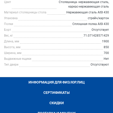
Цвет
Столешница- нержавеющая сталь,
каркас-нержавеющая сталь
Материал столешницы стола
Нержавеющая сталь AISI 430
Упаковка
стрейч/картон
Полки
Сплошная полка AISI 430
Борт
Отсутствует
Вес, кг
71.071428571429
Длина, мм
1900
Высота, мм
850
Ширина, мм
700
Выдвижные ящики
Нет
Тип двери
Отсутствуют
ИНФОРМАЦИЯ ДЛЯ ФИЗ/ЮР.ЛИЦ
СЕРТИФИКАТЫ
СКИДКИ