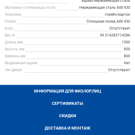
каркас-нержавеющая сталь
Материал столешницы стола
Нержавеющая сталь AISI 430
Упаковка
стрейч/картон
Полки
Сплошная полка AISI 430
Борт
Отсутствует
Вес, кг
59.514285714286
Длина, мм
1500
Высота, мм
850
Ширина, мм
800
Выдвижные ящики
Нет
Тип двери
Отсутствуют
ИНФОРМАЦИЯ ДЛЯ ФИЗ/ЮР.ЛИЦ
СЕРТИФИКАТЫ
СКИДКИ
ДОСТАВКА И МОНТАЖ