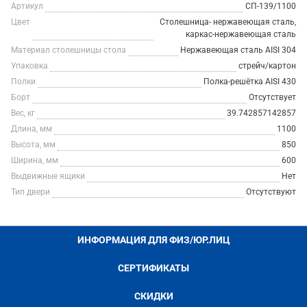
Артикул
СП-139/1100
Цвет
Столешница- нержавеющая сталь,
каркас-нержавеющая сталь
Материал столешницы стола
Нержавеющая сталь AISI 304
Упаковка
стрейч/картон
Полки
Полка-решётка AISI 430
Борт
Отсутствует
Вес, кг
39.742857142857
Длина, мм
1100
Высота, мм
850
Ширина, мм
600
Выдвижные ящики
Нет
Тип двери
Отсутствуют
ИНФОРМАЦИЯ ДЛЯ ФИЗ/ЮР.ЛИЦ
СЕРТИФИКАТЫ
СКИДКИ