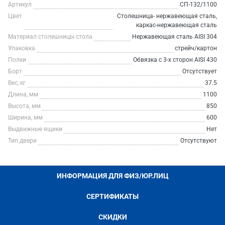
Артикул
СП-132/1100
Цвет
Столешница- нержавеющая сталь,
каркас-нержавеющая сталь
Материал столешницы стола
Нержавеющая сталь AISI 304
Упаковка
стрейч/картон
Полки
Обвязка с 3-х сторон AISI 430
Борт
Отсутствует
Вес, кг
37.5
Длина, мм
1100
Высота, мм
850
Ширина, мм
600
Выдвижные ящики
Нет
Тип двери
Отсутствуют
ИНФОРМАЦИЯ ДЛЯ ФИЗ/ЮР.ЛИЦ
СЕРТИФИКАТЫ
СКИДКИ