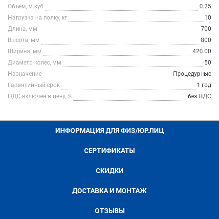
Объем, м.куб
0.25
Нагрузка на полку, кг
10
Длина, мм
700
Высота, мм
800
Ширина, мм
420.00
Диаметр колес, мм
50
Назначение
Процедурные
Гарантийный срок
1 год
НДС включен в цену, %
без НДС
ИНФОРМАЦИЯ ДЛЯ ФИЗ/ЮР.ЛИЦ
СЕРТИФИКАТЫ
СКИДКИ
ДОСТАВКА И МОНТАЖ
ОТЗЫВЫ