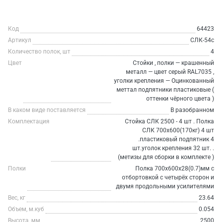
Код
64423
Артикул
СЛК-54c
Количество полок, шт
4
Цвет
Стойки , полки — крашенный
металл — цвет серый RAL7035 ,
уголки крепления — Оцинкованный
меттал подпятники пластиковые (
оттенки чёрного цвета )
В каком виде поставляется
В разобранном
Комплектация
Стойка СЛК 2500 - 4 шт . Полка
СЛК 700х600(170кг) 4 шт
.пластиковый подпятник 4
шт.уголок крепления 32 шт. .
(метизы для сборки в комплекте )
Полки
Полка 700х600х28(0.7)мм с
отбортовкой с четырёх сторон и
двумя продольными усилителями
Вес, кг
23.64
Объем, м.куб
0.054
Высота, мм
2500