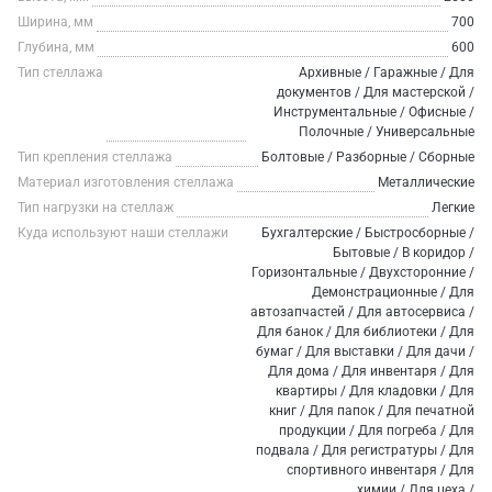
Ширина, мм
700
Глубина, мм
600
Тип стеллажа
Архивные / Гаражные / Для
документов / Для мастерской /
Инструментальные / Офисные /
Полочные / Универсальные
Тип крепления стеллажа
Болтовые / Разборные / Сборные
Материал изготовления стеллажа
Металлические
Тип нагрузки на стеллаж
Легкие
Куда используют наши стеллажи
Бухгалтерские / Быстросборные /
Бытовые / В коридор /
Горизонтальные / Двухсторонние /
Демонстрационные / Для
автозапчастей / Для автосервиса /
Для банок / Для библиотеки / Для
бумаг / Для выставки / Для дачи /
Для дома / Для инвентаря / Для
квартиры / Для кладовки / Для
книг / Для папок / Для печатной
продукции / Для погреба / Для
подвала / Для регистратуры / Для
спортивного инвентаря / Для
химии / Для цеха /