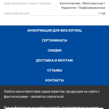
Куда используют наши стеллажи
Бухгалтерские / Многоярусные /
Недорогие / Перфорированные
Гарантийный срок
1 год
ИНФОРМАЦИЯ ДЛЯ ФИЗ/ЮР.ЛИЦ
СЕРТИФИКАТЫ
СКИДКИ
ДОСТАВКА И МОНТАЖ
ОТЗЫВЫ
КОНТАКТЫ
Любое несоответствие характеристик продукции на сайте с
фактическими – является опечаткой.
Вся информация на сайте voronezh.zavod-metakon.ru носит