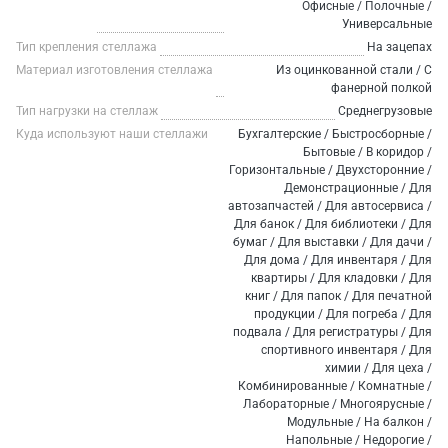
Офисные / Полочные /
Универсальные
Тип крепления стеллажа
На зацепах
Материал изготовления стеллажа
Из оцинкованной стали / С
фанерной полкой
Тип нагрузки на стеллаж
Среднегрузовые
Куда используют наши стеллажи
Бухгалтерские / Быстросборные /
Бытовые / В коридор /
Горизонтальные / Двухсторонние /
Демонстрационные / Для
автозапчастей / Для автосервиса /
Для банок / Для библиотеки / Для
бумаг / Для выставки / Для дачи /
Для дома / Для инвентаря / Для
квартиры / Для кладовки / Для
книг / Для папок / Для печатной
продукции / Для погреба / Для
подвала / Для регистратуры / Для
спортивного инвентаря / Для
химии / Для цеха /
Комбинированные / Комнатные /
Лабораторные / Многоярусные /
Модульные / На балкон /
Напольные / Недорогие /