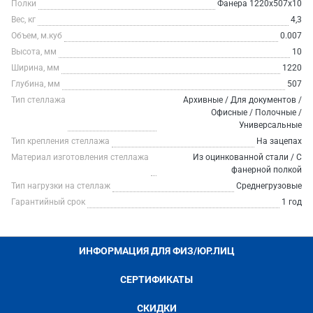
Полки
Фанера 1220х507х10
Вес, кг
4,3
Объем, м.куб
0.007
Высота, мм
10
Ширина, мм
1220
Глубина, мм
507
Тип стеллажа
Архивные / Для документов /
Офисные / Полочные /
Универсальные
Тип крепления стеллажа
На зацепах
Материал изготовления стеллажа
Из оцинкованной стали / С
фанерной полкой
Тип нагрузки на стеллаж
Среднегрузовые
Гарантийный срок
1 год
ИНФОРМАЦИЯ ДЛЯ ФИЗ/ЮР.ЛИЦ
СЕРТИФИКАТЫ
СКИДКИ