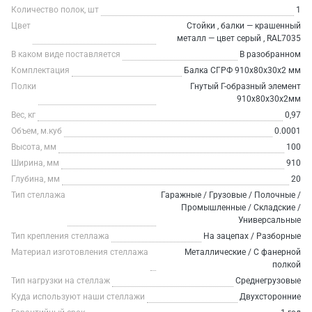
Количество полок, шт
1
Цвет
Стойки , балки — крашенный
металл — цвет серый , RAL7035
В каком виде поставляется
В разобранном
Комплектация
Балка СГРФ 910х80х30х2 мм
Полки
Гнутый Г-образный элемент
910х80х30х2мм
Вес, кг
0,97
Объем, м.куб
0.0001
Высота, мм
100
Ширина, мм
910
Глубина, мм
20
Тип стеллажа
Гаражные / Грузовые / Полочные /
Промышленные / Складские /
Универсальные
Тип крепления стеллажа
На зацепах / Разборные
Материал изготовления стеллажа
Металлические / С фанерной
полкой
Тип нагрузки на стеллаж
Среднегрузовые
Куда используют наши стеллажи
Двухсторонние