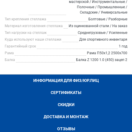
мастерской / Инструментальные /
Полочные / Промышленные /
Складские / Универсальные
Тип крепления стеллажа
Болтовые / Разборные
Материал изготовления стеллажа
Из оцинкованной стали / На заказ
Тип нагрузки на стеллаж
Среднегрузовые / Усиленные
Куда используют наши стеллажи
Для спортивного инвентаря
Гарантийный срок
1 год
Рама
Рама П50х1,2 2500х700
Балка
Балка Z 1200 1.0 (450) зацеп 2
ИНФОРМАЦИЯ ДЛЯ ФИЗ/ЮР.ЛИЦ
СЕРТИФИКАТЫ
СКИДКИ
ДОСТАВКА И МОНТАЖ
ОТЗЫВЫ