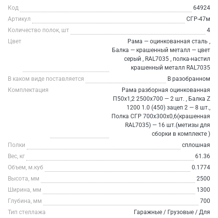
Код
64924
Артикул
СГР-47м
Количество полок, шт
4
Цвет
Рама — оцинкованная сталь ,
Балка — крашенный металл — цвет
серый , RAL7035 , полка-настил
крашенный металл RAL7035
В каком виде поставляется
В разобранном
Комплектация
Рама разборная оцинкованная
П50х1,2 2500х700 — 2 шт. , Балка Z
1200 1.0 (450) зацеп 2 — 8 шт.,
Полка СГР 700х300х0,6(крашенная
RAL7035) — 16 шт.(метизы для
сборки в комплекте )
Полки
сплошная
Вес, кг
61.36
Объем, м.куб
0.1774
Высота, мм
2500
Ширина, мм
1300
Глубина, мм
700
Тип стеллажа
Гаражные / Грузовые / Для