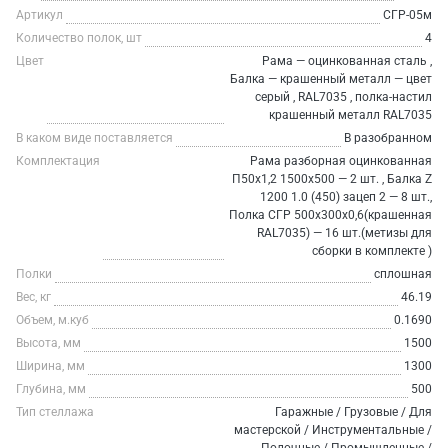
Артикул
СГР-05м
Количество полок, шт
4
Цвет
Рама — оцинкованная сталь ,
Балка — крашенный металл — цвет
серый , RAL7035 , полка-настил
крашенный металл RAL7035
В каком виде поставляется
В разобранном
Комплектация
Рама разборная оцинкованная
П50х1,2 1500х500 — 2 шт. , Балка Z
1200 1.0 (450) зацеп 2 — 8 шт.,
Полка СГР 500х300х0,6(крашенная
RAL7035) — 16 шт.(метизы для
сборки в комплекте )
Полки
сплошная
Вес, кг
46.19
Объем, м.куб
0.1690
Высота, мм
1500
Ширина, мм
1300
Глубина, мм
500
Тип стеллажа
Гаражные / Грузовые / Для
мастерской / Инструментальные /