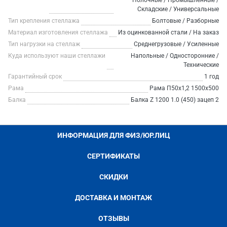
Полочные / Промышленные /
Складские / Универсальные
Тип крепления стеллажа
Болтовые / Разборные
Материал изготовления стеллажа
Из оцинкованной стали / На заказ
Тип нагрузки на стеллаж
Среднегрузовые / Усиленные
Куда используют наши стеллажи
Напольные / Односторонние /
Технические
Гарантийный срок
1 год
Рама
Рама П50х1,2 1500х500
Балка
Балка Z 1200 1.0 (450) зацеп 2
ИНФОРМАЦИЯ ДЛЯ ФИЗ/ЮР.ЛИЦ
СЕРТИФИКАТЫ
СКИДКИ
ДОСТАВКА И МОНТАЖ
ОТЗЫВЫ