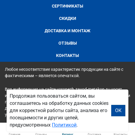
СЕРТИФИКАТЫ
СКИДКИ
ДОСТАВКА И МОНТАЖ
ОТЗЫВЫ
КОНТАКТЫ
Любое несоответствие характеристик продукции на сайте с
фактическими – является опечаткой.
Вся информация на сайте voronezh.zavod-metakon.ru носит
исключительно ознакомительный и справочный характер и ни
Продолжая пользоваться сайтом, вы
при каких условиях не является публичной офертой. Всю
соглашаетесь на обработку данных cookies
дополнительную информацию можно узнать по телефонам
для корректной работы сайта, анализа его
ОК
указанным на сайте.
посещаемости и других целей,
предусмотренных
Политикой
.
Главная
Отзывы
Каталог
Доставка
Контакты