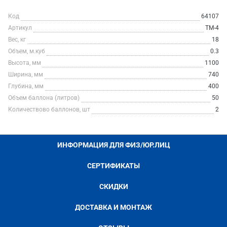
Код
64107
Артикул
ТМ-4
Вес, кг
18
Объем, м.куб
0.3
Высота, мм
1100
Ширина, мм
740
Глубина, мм
400
Объем баллона (литров)
50
Количествово баллонов, шт
2
ИНФОРМАЦИЯ ДЛЯ ФИЗ/ЮР.ЛИЦ
СЕРТИФИКАТЫ
СКИДКИ
ДОСТАВКА И МОНТАЖ