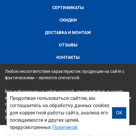
СЕРТИФИКАТЫ
СКИДКИ
ДОСТАВКА И МОНТАЖ
ОТЗЫВЫ
КОНТАКТЫ
Любое несоответствие характеристик продукции на сайте с
фактическими – является опечаткой.
Вся информация на сайте voronezh.zavod-metakon.ru носит
исключительно ознакомительный и справочный характер и ни
Продолжая пользоваться сайтом, вы
при каких условиях не является публичной офертой. Всю
соглашаетесь на обработку данных cookies
дополнительную информацию можно узнать по телефонам
для корректной работы сайта, анализа его
ОК
указанным на сайте.
посещаемости и других целей,
предусмотренных
Политикой
.