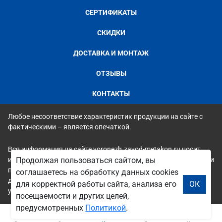
СЕРТИФИКАТЫ
СКИДКИ
ДОСТАВКА И МОНТАЖ
ОТЗЫВЫ
КОНТАКТЫ
Любое несоответствие характеристик продукции на сайте с
фактическими – является опечаткой.
Вся информация на сайте voronezh.zavod-metakon.ru носит
исключительно ознакомительный и справочный характер и ни
Продолжая пользоваться сайтом, вы
при каких условиях не является публичной офертой. Всю
соглашаетесь на обработку данных cookies
дополнительную информацию можно узнать по телефонам
для корректной работы сайта, анализа его
ОК
указанным на сайте.
посещаемости и других целей,
предусмотренных
Политикой
.