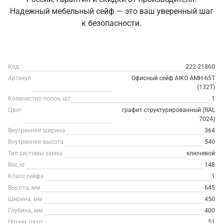
Надежный мебельный сейф — это ваш уверенный шаг
к безопасности.
Код
222-21860
Артикул
Офисный сейф AIKO AMH-65T
(132T)
Количество полок, шт
1
Цвет
графит структурированный (RAL
7024)
Внутренняя ширина
364
Внутренняя высота
540
Тип системы замка
ключевой
Вес, кг
148
Класс сейфа
1
Высота, мм
645
Ширина, мм
450
Глубина, мм
400
Объем, литр
51