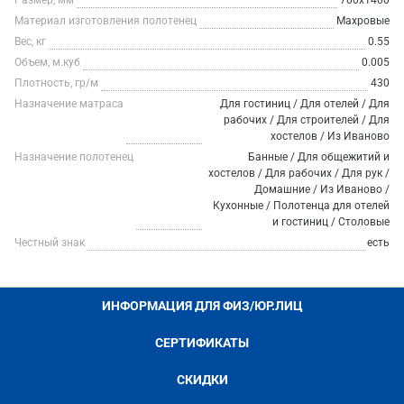
Размер, мм
700х1400
Материал изготовления полотенец
Махровые
Вес, кг
0.55
Объем, м.куб
0.005
Плотность, гр/м
430
Назначение матраса
Для гостиниц / Для отелей / Для
рабочих / Для строителей / Для
хостелов / Из Иваново
Назначение полотенец
Банные / Для общежитий и
хостелов / Для рабочих / Для рук /
Домашние / Из Иваново /
Кухонные / Полотенца для отелей
и гостиниц / Столовые
Честный знак
есть
ИНФОРМАЦИЯ ДЛЯ ФИЗ/ЮР.ЛИЦ
СЕРТИФИКАТЫ
СКИДКИ