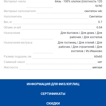
Материал чехла
бязь - 100% хлопок (плотность 120
гр/м)
Материал наполнителя
синтепон чёс
Наполнитель
Синтепон
Вес, кг
0.7
Объем, м.куб
0.04
Назначение
Для бытовок / Для дома / Для
рабочих / Для хостелов
Назначение матраса
Для гостиниц / Для отелей / Для
рабочих / Для строителей / Для
хостелов / Из Иваново
Размер подушки, см
60х60
Съемный чехол
нет
Жесткость
мягкая
ИНФОРМАЦИЯ ДЛЯ ФИЗ/ЮР.ЛИЦ
СЕРТИФИКАТЫ
СКИДКИ