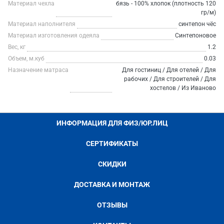
Материал чехла
бязь - 100% хлопок (плотность 120
гр/м)
Материал наполнителя
синтепон чёс
Материал изготовления одеяла
Синтепоновое
Вес, кг
1.2
Объем, м.куб
0.03
Назначение матраса
Для гостиниц / Для отелей / Для
рабочих / Для строителей / Для
хостелов / Из Иваново
ИНФОРМАЦИЯ ДЛЯ ФИЗ/ЮР.ЛИЦ
СЕРТИФИКАТЫ
СКИДКИ
ДОСТАВКА И МОНТАЖ
ОТЗЫВЫ