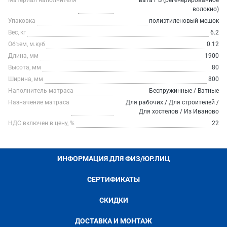
Материал наполнителя
вата РВ (регенерированное
волокно)
Упаковка
полиэтиленовый мешок
Вес, кг
6.2
Объем, м.куб
0.12
Длина, мм
1900
Высота, мм
80
Ширина, мм
800
Наполнитель матраса
Беспружинные / Ватные
Назначение матраса
Для рабочих / Для строителей /
Для хостелов / Из Иваново
НДС включен в цену, %
22
ИНФОРМАЦИЯ ДЛЯ ФИЗ/ЮР.ЛИЦ
СЕРТИФИКАТЫ
СКИДКИ
ДОСТАВКА И МОНТАЖ