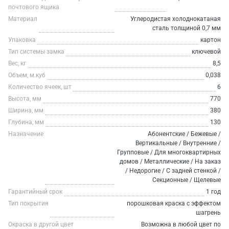
почтового ящика
Материал
Углеродистая холоднокатаная
сталь толщиной 0,7 мм
Упаковка
картон
Тип системы замка
ключевой
Вес, кг
8,5
Объем, м.куб
0,038
Количество ячеек, шт
6
Высота, мм
770
Ширина, мм
380
Глубина, мм
130
Назначение
Абонентские / Бежевые /
Вертикальные / Внутренние /
Групповые / Для многоквартирных
домов / Металлические / На заказ
/ Недорогие / С задней стенкой /
Секционные / Щелевые
Гарантийный срок
1 год
Тип покрытия
порошковая краска с эффектом
шагрень
Окраска в другой цвет
Возможна в любой цвет по