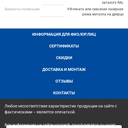
каталогу RAL
Варианты нумерации
УФ-печать или сквозная лазерная
резка металла на дверце
ИНФОРМАЦИЯ ДЛЯ ФИЗ/ЮР.ЛИЦ
СЕРТИФИКАТЫ
СКИДКИ
ДОСТАВКА И МОНТАЖ
ОТЗЫВЫ
КОНТАКТЫ
Любое несоответствие характеристик продукции на сайте с
фактическими – является опечаткой.
Вся информация на сайте voronezh.zavod-metakon.ru носит