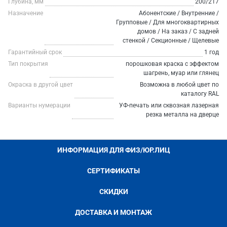
Глубина, мм
200/217
Назначение
Абонентские / Внутренние /
Групповые / Для многоквартирных
домов / На заказ / С задней
стенкой / Секционные / Щелевые
Гарантийный срок
1 год
Тип покрытия
порошковая краска с эффектом
шагрень, муар или глянец
Окраска в другой цвет
Возможна в любой цвет по
каталогу RAL
Варианты нумерации
УФ-печать или сквозная лазерная
резка металла на дверце
ИНФОРМАЦИЯ ДЛЯ ФИЗ/ЮР.ЛИЦ
СЕРТИФИКАТЫ
СКИДКИ
ДОСТАВКА И МОНТАЖ