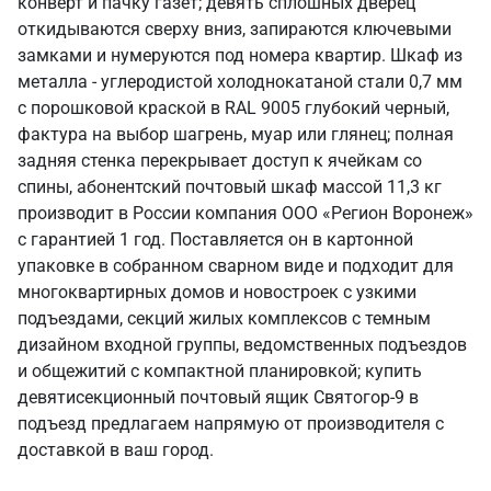
конверт и пачку газет; девять сплошных дверец
откидываются сверху вниз, запираются ключевыми
замками и нумеруются под номера квартир. Шкаф из
металла - углеродистой холоднокатаной стали 0,7 мм
с порошковой краской в RAL 9005 глубокий черный,
фактура на выбор шагрень, муар или глянец; полная
задняя стенка перекрывает доступ к ячейкам со
спины, абонентский почтовый шкаф массой 11,3 кг
производит в России компания ООО «Регион Воронеж»
с гарантией 1 год. Поставляется он в картонной
упаковке в собранном сварном виде и подходит для
многоквартирных домов и новостроек с узкими
подъездами, секций жилых комплексов с темным
дизайном входной группы, ведомственных подъездов
и общежитий с компактной планировкой; купить
девятисекционный почтовый ящик Святогор-9 в
подъезд предлагаем напрямую от производителя с
доставкой в ваш город.