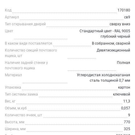
Код
170180
Артикул
св9
Тип открывания дверей
сверху вниз
Цвет
Стандартный цвет - RAL 9005
глубокий черный
В каком виде поставляется
В собранном, сварной
Количество секций почтового
Девятисекционный
ящика, шт
Наличие задней стенки у
Полная
почтового ящика
Материал
Углеродистая холоднокатаная
сталь толщиной 0,7 мм
Упаковка
картон
Тип системы замка
ключевой
Вес, кг
11,3
Объем, м.куб
0,057
Количество ячеек, шт
9
Высота, мм
770
Ширина, мм
325