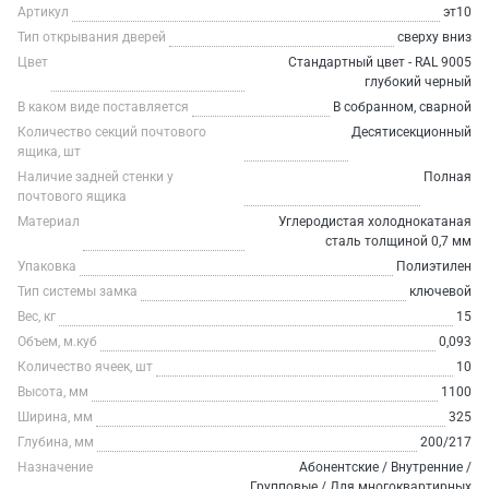
Артикул
эт10
Тип открывания дверей
сверху вниз
Цвет
Стандартный цвет - RAL 9005
глубокий черный
В каком виде поставляется
В собранном, сварной
Количество секций почтового
Десятисекционный
ящика, шт
Наличие задней стенки у
Полная
почтового ящика
Материал
Углеродистая холоднокатаная
сталь толщиной 0,7 мм
Упаковка
Полиэтилен
Тип системы замка
ключевой
Вес, кг
15
Объем, м.куб
0,093
Количество ячеек, шт
10
Высота, мм
1100
Ширина, мм
325
Глубина, мм
200/217
Назначение
Абонентские / Внутренние /
Групповые / Для многоквартирных