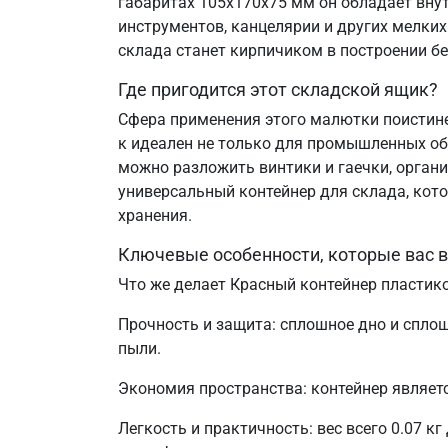
габаритах 105х170х75 мм он обладает внут
инструментов, канцелярии и других мелки
склада станет кирпичиком в построении бе
Где пригодится этот складской ящик?
Сфера применения этого малютки поистине 
к идеален не только для промышленных объ
можно разложить винтики и гаечки, орган
универсальный контейнер для склада, кот
хранения.
Ключевые особенности, которые вас 
Что же делает Красный контейнер пластик
Прочность и защита: сплошное дно и спло
пыли.
Экономия пространства: контейнер являе
Легкость и практичность: вес всего 0.07 к