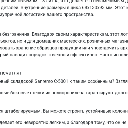
ренним объемом 1.3 литра, что делает его незаменимым д
х деталей. Внутренние размеры ящика 68х130х93 мм. Это
зупречной логистики вашего пространства.
безгранична. Благодаря своим характеристикам, этот лот
ектов, но и для домашних мастерских, розничных магазино
изовать хранение образцов продукции или упорядочить арх
орый наводит порядок точечно и эффективно. Часто испол
впечатлят
овый складской Sanremo C-5001 к таким особенным? Взглян
шные боковые стенки из полипропилена гарантируют долг
тся штабелируемым. Вы можете строить устойчивые колон
г делает его невероятно легким, а благодаря тому, что он