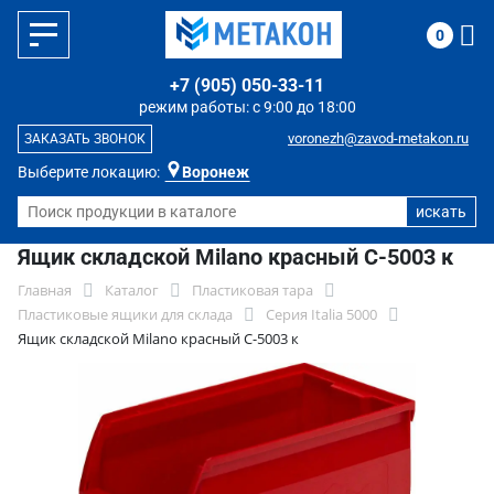
0
+7 (905) 050-33-11
режим работы: с 9:00 до 18:00
voronezh@zavod-metakon.ru
ЗАКАЗАТЬ ЗВОНОК
Выберите локацию:
Воронеж
Ящик складской Milano красный C-5003 к
Главная
Каталог
Пластиковая тара
Пластиковые ящики для склада
Серия Italia 5000
Ящик складской Milano красный C-5003 к