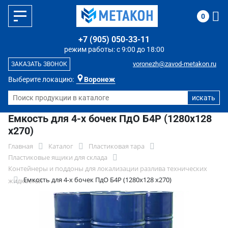
0
+7 (905) 050-33-11
режим работы: с 9:00 до 18:00
voronezh@zavod-metakon.ru
ЗАКАЗАТЬ ЗВОНОК
Выберите локацию:
Воронеж
Емкость для 4-х бочек ПдО Б4Р (1280х128
х270)
Главная
Каталог
Пластиковая тара
Пластиковые ящики для склада
Контейнеры и поддоны для локализации разлива технических
Емкость для 4-х бочек ПдО Б4Р (1280х128 х270)
жидкостей