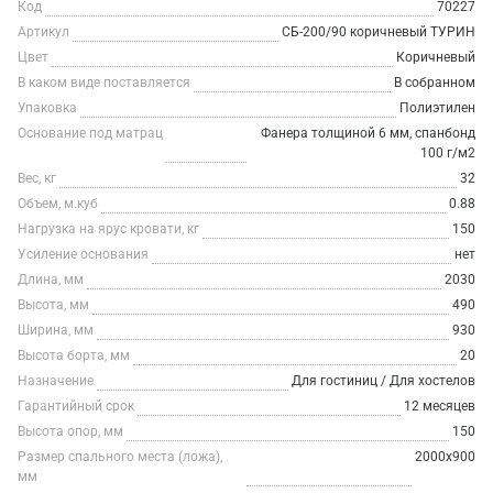
Код
70227
Артикул
СБ-200/90 коричневый ТУРИН
Цвет
Коричневый
В каком виде поставляется
В собранном
Упаковка
Полиэтилен
Основание под матрац
Фанера толщиной 6 мм, спанбонд
100 г/м2
Вес, кг
32
Объем, м.куб
0.88
Нагрузка на ярус кровати, кг
150
Усиление основания
нет
Длина, мм
2030
Высота, мм
490
Ширина, мм
930
Высота борта, мм
20
Назначение
Для гостиниц / Для хостелов
Гарантийный срок
12 месяцев
Высота опор, мм
150
Размер спального места (ложа),
2000х900
мм