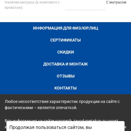
Наличие матраса (в комплекте с
С матрасом
кроватью)
ИНФОРМАЦИЯ ДЛЯ ФИЗ/ЮР.ЛИЦ
СЕРТИФИКАТЫ
СКИДКИ
ДОСТАВКА И МОНТАЖ
ОТЗЫВЫ
КОНТАКТЫ
Любое несоответствие характеристик продукции на сайте с
фактическими – является опечаткой.
Вся информация на сайте voronezh.zavod-metakon.ru носит
исключительно ознакомительный и справочный характер и ни
Продолжая пользоваться сайтом, вы